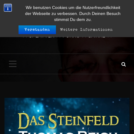
Skip
to
Wir benutzen Cookies um die Nutzerfreundlichkeit
content
der Webseite zu verbessen. Durch Deinen Besuch
stimmst Du dem zu.
Bücher von Thomas Reich
Verstanden
Weitere Informationen
++ SPLATTER ++ PORNO ++ SATIRE ++