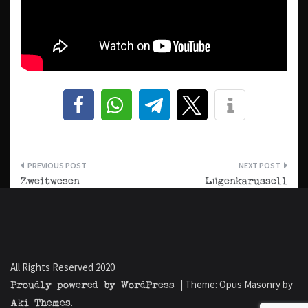
Beitrags-
Zweitwesen
Lügenkarussell
Navigation
All Rights Reserved 2020
Proudly powered by WordPress
|
Theme: Opus Masonry by
Aki Themes
.