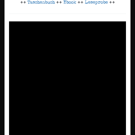
++
Taschenbuch
++
Ebook
++
Leseprobe
++